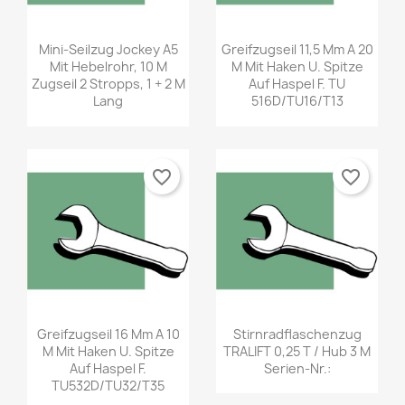
Mini-Seilzug Jockey A5
Greifzugseil 11,5 Mm A 20
Mit Hebelrohr, 10 M
M Mit Haken U. Spitze
Zugseil 2 Stropps, 1 + 2 M
Auf Haspel F. TU
Lang
516D/TU16/T13
favorite_border
favorite_border
Greifzugseil 16 Mm A 10
Stirnradflaschenzug
M Mit Haken U. Spitze
TRALIFT 0,25 T / Hub 3 M
Auf Haspel F.
Serien-Nr.:
TU532D/TU32/T35