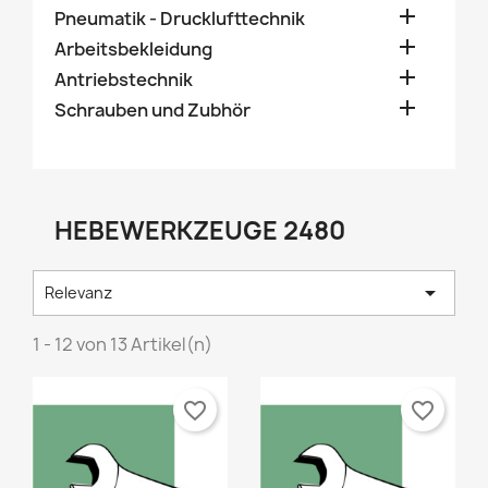

Pneumatik - Drucklufttechnik

Arbeitsbekleidung

Antriebstechnik

Schrauben und Zubhör
HEBEWERKZEUGE 2480

Relevanz
1 - 12 von 13 Artikel(n)
favorite_border
favorite_border