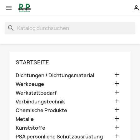


search
STARTSEITE

Dichtungen / Dichtungsmaterial

Werkzeuge

Werkstattbedarf

Verbindungstechnik

Chemische Produkte

Metalle

Kunststoffe

PSA persönliche Schutzausrüstung