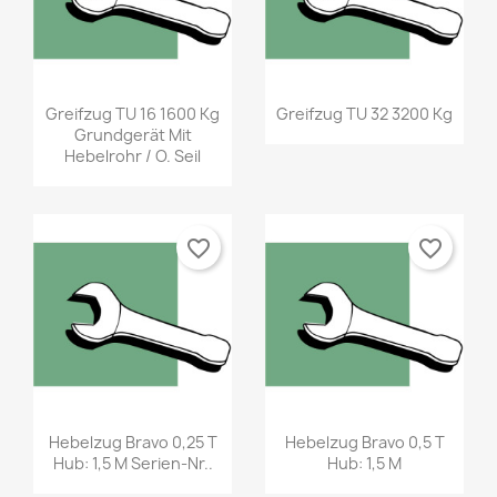
Greifzug TU 16 1600 Kg
Greifzug TU 32 3200 Kg
Grundgerät Mit
Hebelrohr / O. Seil
favorite_border
favorite_border
Hebelzug Bravo 0,25 T
Hebelzug Bravo 0,5 T
Hub: 1,5 M Serien-Nr..
Hub: 1,5 M