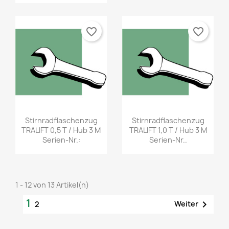
favorite_border
favorite_border
Stirnradflaschenzug
Stirnradflaschenzug
TRALIFT 0,5 T / Hub 3 M
TRALIFT 1,0 T / Hub 3 M
Serien-Nr.:
Serien-Nr..
1 - 12 von 13 Artikel(n)
1

Weiter
2