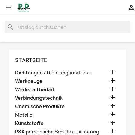


search
STARTSEITE

Dichtungen / Dichtungsmaterial

Werkzeuge

Werkstattbedarf

Verbindungstechnik

Chemische Produkte

Metalle

Kunststoffe

PSA persönliche Schutzausrüstung