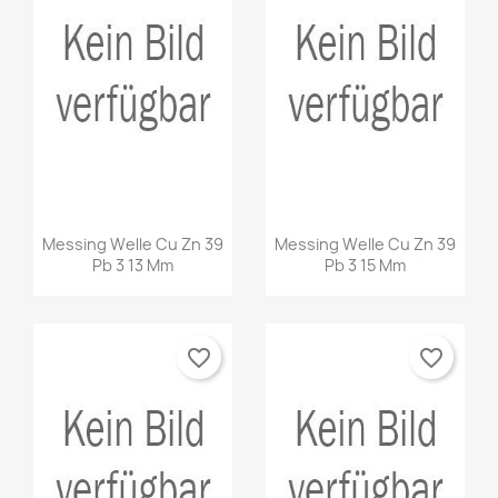
Messing Welle Cu Zn 39
Messing Welle Cu Zn 39
Pb 3 13 Mm
Pb 3 15 Mm
favorite_border
favorite_border