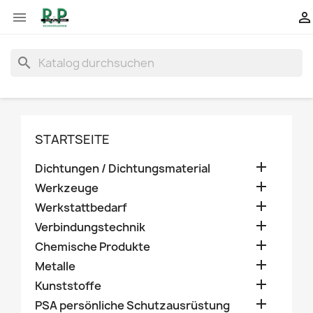


search
STARTSEITE

Dichtungen / Dichtungsmaterial

Werkzeuge

Werkstattbedarf

Verbindungstechnik

Chemische Produkte

Metalle

Kunststoffe

PSA persönliche Schutzausrüstung