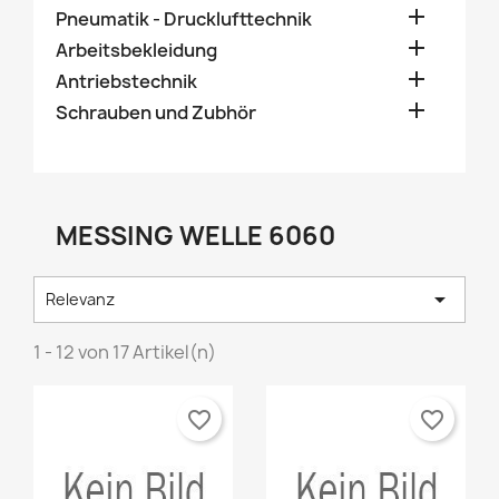

Pneumatik - Drucklufttechnik

Arbeitsbekleidung

Antriebstechnik

Schrauben und Zubhör
MESSING WELLE 6060

Relevanz
1 - 12 von 17 Artikel(n)
favorite_border
favorite_border