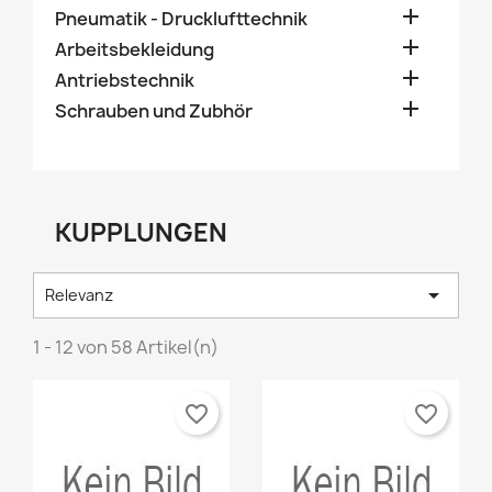

Pneumatik - Drucklufttechnik

Arbeitsbekleidung

Antriebstechnik

Schrauben und Zubhör
KUPPLUNGEN

Relevanz
1 - 12 von 58 Artikel(n)
favorite_border
favorite_border