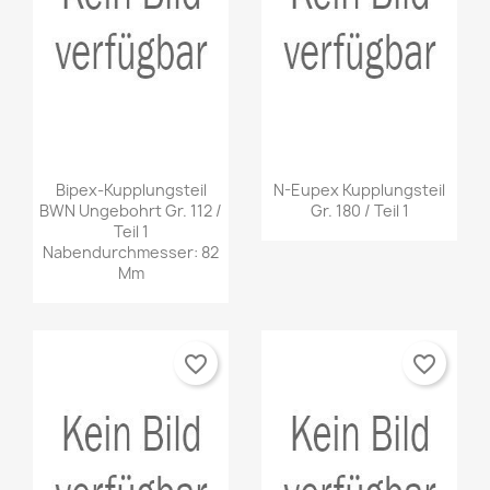
Bipex-Kupplungsteil
N-Eupex Kupplungsteil
BWN Ungebohrt Gr. 112 /
Gr. 180 / Teil 1
Teil 1
Nabendurchmesser: 82
Mm
favorite_border
favorite_border