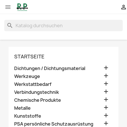


search
STARTSEITE

Dichtungen / Dichtungsmaterial

Werkzeuge

Werkstattbedarf

Verbindungstechnik

Chemische Produkte

Metalle

Kunststoffe

PSA persönliche Schutzausrüstung