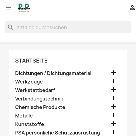


search
STARTSEITE

Dichtungen / Dichtungsmaterial

Werkzeuge

Werkstattbedarf

Verbindungstechnik

Chemische Produkte

Metalle

Kunststoffe

PSA persönliche Schutzausrüstung