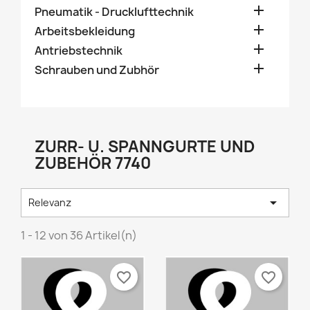

Pneumatik - Drucklufttechnik

Arbeitsbekleidung

Antriebstechnik

Schrauben und Zubhör
ZURR- U. SPANNGURTE UND
ZUBEHÖR 7740

Relevanz
1 - 12 von 36 Artikel(n)
favorite_border
favorite_border