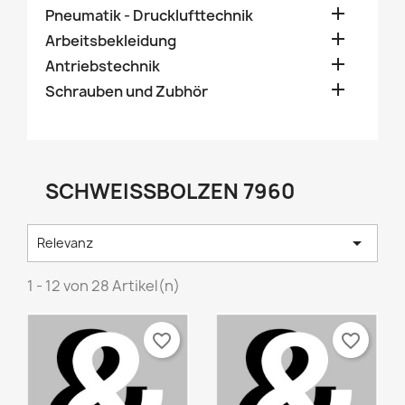

Pneumatik - Drucklufttechnik

Arbeitsbekleidung

Antriebstechnik

Schrauben und Zubhör
SCHWEISSBOLZEN 7960

Relevanz
1 - 12 von 28 Artikel(n)
favorite_border
favorite_border