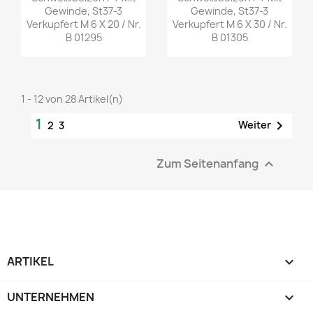
Gewinde, St37-3
Gewinde, St37-3
Verkupfert M 6 X 20 / Nr.
Verkupfert M 6 X 30 / Nr.
B 01295
B 01305
1 - 12 von 28 Artikel(n)
1

Weiter
2
3
Zum Seitenanfang

ARTIKEL

UNTERNEHMEN
