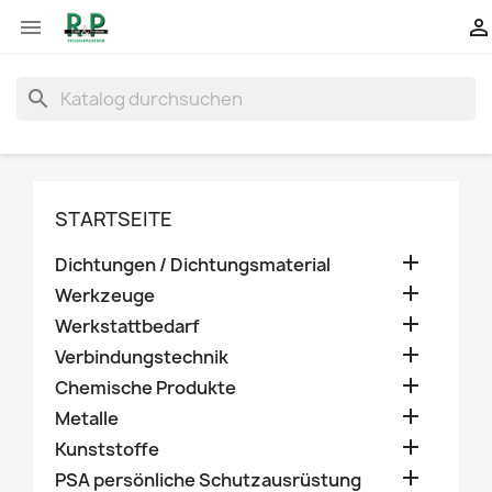


search
STARTSEITE

Dichtungen / Dichtungsmaterial

Werkzeuge

Werkstattbedarf

Verbindungstechnik

Chemische Produkte

Metalle

Kunststoffe

PSA persönliche Schutzausrüstung